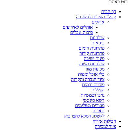
נווט באתר:
דף הבית
קטלוג מוצרים להשכרה
אוהלים
אוהלים לאירועים
סוכות אבלים
שולחנות
כיסאות
פתרונות חימום
פתרונות קירור
פינות ישיבה
שולחנות משחק
מכונות מזון
כלי אוכל ומפות
ציוד הגברה והקרנה
פודיום ובמות
הצללות
גזיבו ושמשיות
דשא סינטטי
מוצרים משלימים
תאורה
לקטלוג המלא לחצו כאן
חבילות אירוח
ציוד למכירה