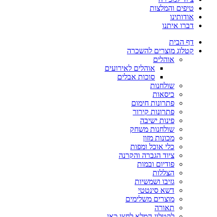
טיפים והמלצות
אודותינו
דברו איתנו
דף הבית
קטלוג מוצרים להשכרה
אוהלים
אוהלים לאירועים
סוכות אבלים
שולחנות
כיסאות
פתרונות חימום
פתרונות קירור
פינות ישיבה
שולחנות משחק
מכונות מזון
כלי אוכל ומפות
ציוד הגברה והקרנה
פודיום ובמות
הצללות
גזיבו ושמשיות
דשא סינטטי
מוצרים משלימים
תאורה
לקטלוג המלא לחצו כאן