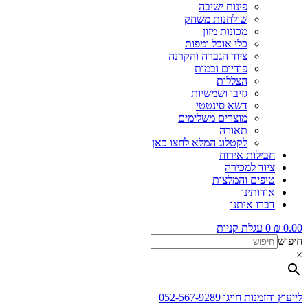
פינות ישיבה
שולחנות משחק
מכונות מזון
כלי אוכל ומפות
ציוד הגברה והקרנה
פודיום ובמות
הצללות
גזיבו ושמשיות
דשא סינטטי
מוצרים משלימים
תאורה
לקטלוג המלא לחצו כאן
חבילות אירוח
ציוד למכירה
טיפים והמלצות
אודותינו
דברו איתנו
0.00
₪
0
עגלת קניות
חיפוש
×
לייעוץ והזמנות חייגו 052-567-9289