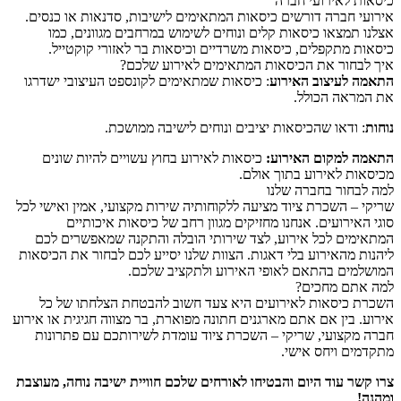
כיסאות לאירועי חברה
אירועי חברה דורשים כיסאות המתאימים לישיבות, סדנאות או כנסים.
אצלנו תמצאו כיסאות קלים ונוחים לשימוש במרחבים מגוונים, כמו
כיסאות מתקפלים, כיסאות משרדיים וכיסאות בר לאזורי קוקטייל.
איך לבחור את הכיסאות המתאימים לאירוע שלכם?
התאמה לעיצוב האירוע
: כיסאות שמתאימים לקונספט העיצובי ישדרגו
את המראה הכולל.
נוחות
: ודאו שהכיסאות יציבים ונוחים לישיבה ממושכת.
התאמה למקום האירוע:
כיסאות לאירוע בחוץ עשויים להיות שונים
מכיסאות לאירוע בתוך אולם.
למה לבחור בחברה שלנו
שריקי – השכרת ציוד מציעה ללקוחותיה שירות מקצועי, אמין ואישי לכל
סוגי האירועים. אנחנו מחזיקים מגוון רחב של כיסאות איכותיים
המתאימים לכל אירוע, לצד שירותי הובלה והתקנה שמאפשרים לכם
ליהנות מהאירוע בלי דאגות. הצוות שלנו יסייע לכם לבחור את הכיסאות
המושלמים בהתאם לאופי האירוע ולתקציב שלכם.
למה אתם מחכים?
השכרת כיסאות לאירועים היא צעד חשוב להבטחת הצלחתו של כל
אירוע. בין אם אתם מארגנים חתונה מפוארת, בר מצווה חגיגית או אירוע
חברה מקצועי, שריקי – השכרת ציוד עומדת לשירותכם עם פתרונות
מתקדמים ויחס אישי.
צרו קשר עוד היום והבטיחו לאורחים שלכם חוויית ישיבה נוחה, מעוצבת
ומהנה!