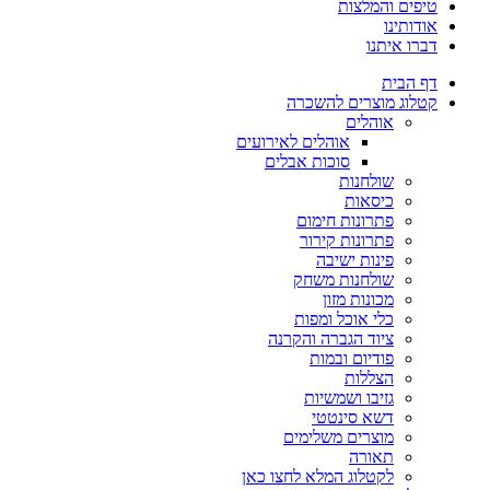
טיפים והמלצות
אודותינו
דברו איתנו
דף הבית
קטלוג מוצרים להשכרה
אוהלים
אוהלים לאירועים
סוכות אבלים
שולחנות
כיסאות
פתרונות חימום
פתרונות קירור
פינות ישיבה
שולחנות משחק
מכונות מזון
כלי אוכל ומפות
ציוד הגברה והקרנה
פודיום ובמות
הצללות
גזיבו ושמשיות
דשא סינטטי
מוצרים משלימים
תאורה
לקטלוג המלא לחצו כאן