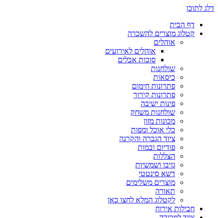
דלג לתוכן
דף הבית
קטלוג מוצרים להשכרה
אוהלים
אוהלים לאירועים
סוכות אבלים
שולחנות
כיסאות
פתרונות חימום
פתרונות קירור
פינות ישיבה
שולחנות משחק
מכונות מזון
כלי אוכל ומפות
ציוד הגברה והקרנה
פודיום ובמות
הצללות
גזיבו ושמשיות
דשא סינטטי
מוצרים משלימים
תאורה
לקטלוג המלא לחצו כאן
חבילות אירוח
ציוד למכירה