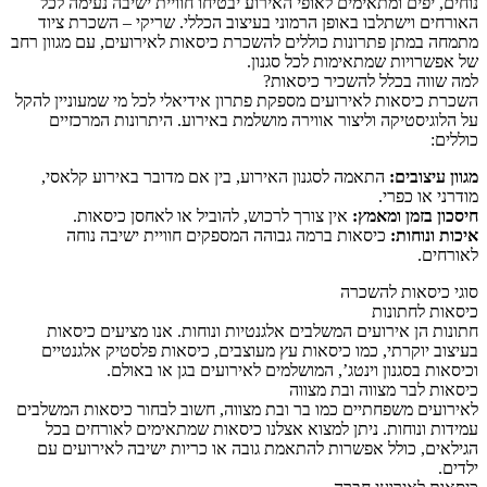
נוחים, יפים ומתאימים לאופי האירוע יבטיחו חוויית ישיבה נעימה לכל
האורחים וישתלבו באופן הרמוני בעיצוב הכללי. שריקי – השכרת ציוד
מתמחה במתן פתרונות כוללים להשכרת כיסאות לאירועים, עם מגוון רחב
של אפשרויות שמתאימות לכל סגנון.
למה שווה בכלל להשכיר כיסאות?
השכרת כיסאות לאירועים מספקת פתרון אידיאלי לכל מי שמעוניין להקל
על הלוגיסטיקה וליצור אווירה מושלמת באירוע. היתרונות המרכזיים
כוללים:
מגוון עיצובים:
התאמה לסגנון האירוע, בין אם מדובר באירוע קלאסי,
מודרני או כפרי.
חיסכון בזמן ומאמץ:
אין צורך לרכוש, להוביל או לאחסן כיסאות.
איכות ונוחות:
כיסאות ברמה גבוהה המספקים חוויית ישיבה נוחה
לאורחים.
סוגי כיסאות להשכרה
כיסאות לחתונות
חתונות הן אירועים המשלבים אלגנטיות ונוחות. אנו מציעים כיסאות
בעיצוב יוקרתי, כמו כיסאות עץ מעוצבים, כיסאות פלסטיק אלגנטיים
וכיסאות בסגנון וינטג’, המושלמים לאירועים בגן או באולם.
כיסאות לבר מצווה ובת מצווה
לאירועים משפחתיים כמו בר ובת מצווה, חשוב לבחור כיסאות המשלבים
עמידות ונוחות. ניתן למצוא אצלנו כיסאות שמתאימים לאורחים בכל
הגילאים, כולל אפשרות להתאמת גובה או כריות ישיבה לאירועים עם
ילדים.