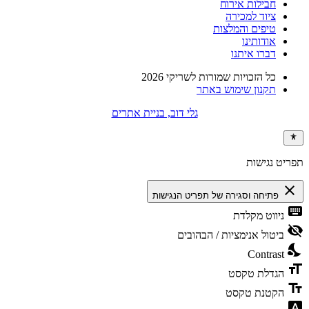
חבילות אירוח
ציוד למכירה
טיפים והמלצות
אודותינו
דברו איתנו
כל הזכויות שמורות לשריקי 2026
תקנון שימוש באתר
גלי דוב, בניית אתרים
תפריט נגישות
close
פתיחה וסגירה של תפריט הנגישות
keyboard
ניווט מקלדת
visibility_off
ביטול אנימציות / הבהובים
nights_stay
Contrast
format_size
הגדלת טקסט
text_fields
הקטנת טקסט
font_download