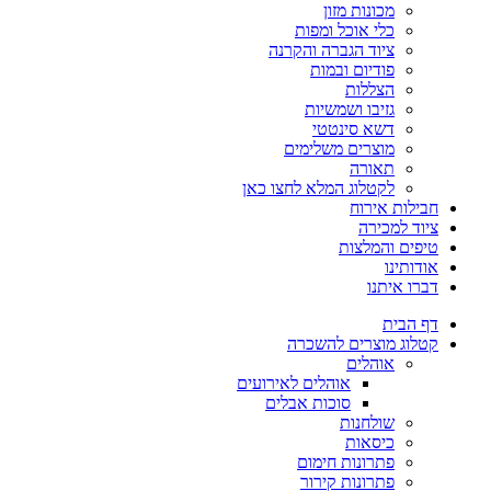
מכונות מזון
כלי אוכל ומפות
ציוד הגברה והקרנה
פודיום ובמות
הצללות
גזיבו ושמשיות
דשא סינטטי
מוצרים משלימים
תאורה
לקטלוג המלא לחצו כאן
חבילות אירוח
ציוד למכירה
טיפים והמלצות
אודותינו
דברו איתנו
דף הבית
קטלוג מוצרים להשכרה
אוהלים
אוהלים לאירועים
סוכות אבלים
שולחנות
כיסאות
פתרונות חימום
פתרונות קירור