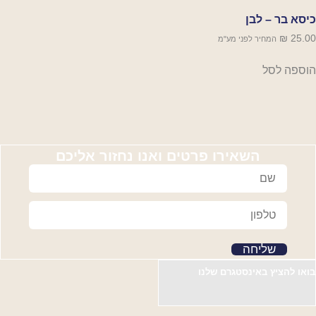
סא בר – לבן
₪
25.
המחיר לפני מע"מ
ספה לסל
השאירו פרטים ואנו נחזור אליכם
שליחה
או להציץ באינסטגרם שלנו