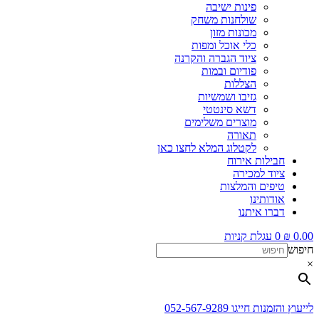
פינות ישיבה
שולחנות משחק
מכונות מזון
כלי אוכל ומפות
ציוד הגברה והקרנה
פודיום ובמות
הצללות
גזיבו ושמשיות
דשא סינטטי
מוצרים משלימים
תאורה
לקטלוג המלא לחצו כאן
חבילות אירוח
ציוד למכירה
טיפים והמלצות
אודותינו
דברו איתנו
0.00
₪
0
עגלת קניות
חיפוש
×
לייעוץ והזמנות חייגו 052-567-9289