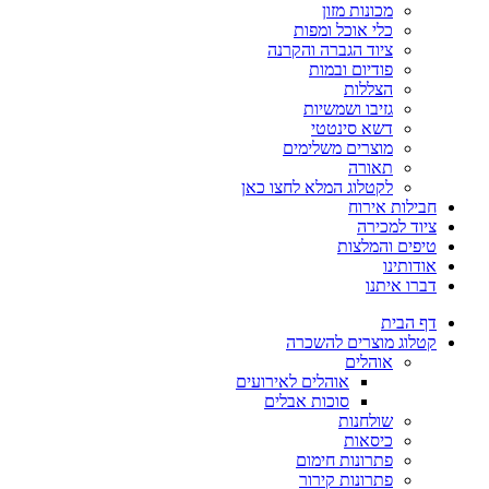
מכונות מזון
כלי אוכל ומפות
ציוד הגברה והקרנה
פודיום ובמות
הצללות
גזיבו ושמשיות
דשא סינטטי
מוצרים משלימים
תאורה
לקטלוג המלא לחצו כאן
חבילות אירוח
ציוד למכירה
טיפים והמלצות
אודותינו
דברו איתנו
דף הבית
קטלוג מוצרים להשכרה
אוהלים
אוהלים לאירועים
סוכות אבלים
שולחנות
כיסאות
פתרונות חימום
פתרונות קירור