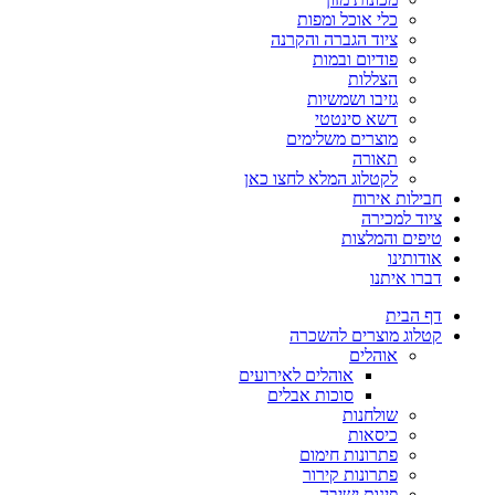
כלי אוכל ומפות
ציוד הגברה והקרנה
פודיום ובמות
הצללות
גזיבו ושמשיות
דשא סינטטי
מוצרים משלימים
תאורה
לקטלוג המלא לחצו כאן
חבילות אירוח
ציוד למכירה
טיפים והמלצות
אודותינו
דברו איתנו
דף הבית
קטלוג מוצרים להשכרה
אוהלים
אוהלים לאירועים
סוכות אבלים
שולחנות
כיסאות
פתרונות חימום
פתרונות קירור
פינות ישיבה