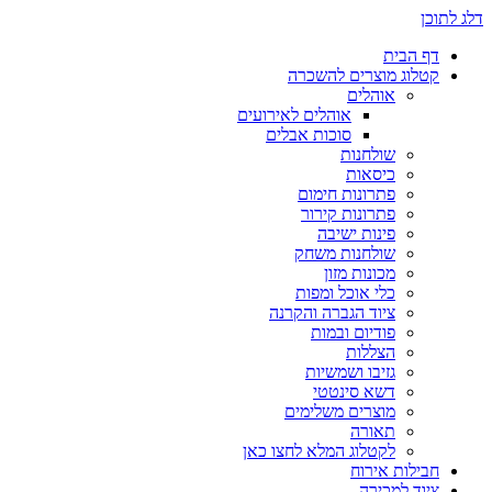
דלג לתוכן
דף הבית
קטלוג מוצרים להשכרה
אוהלים
אוהלים לאירועים
סוכות אבלים
שולחנות
כיסאות
פתרונות חימום
פתרונות קירור
פינות ישיבה
שולחנות משחק
מכונות מזון
כלי אוכל ומפות
ציוד הגברה והקרנה
פודיום ובמות
הצללות
גזיבו ושמשיות
דשא סינטטי
מוצרים משלימים
תאורה
לקטלוג המלא לחצו כאן
חבילות אירוח
ציוד למכירה