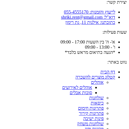
יצירת קשר:
לייעוץ והזמנות: 055-4555170
דוא"ל: shriki.rent@gmail.com
כתובתנו: אילנות 11, גת רימון
שעות פעילות:
א'- ה' בין השעות 17:00 - 09:00
ו' - 13:00 - 09:00
*הגעה בתיאום מראש בלבד*
נווט באתר:
דף הבית
קטלוג מוצרים להשכרה
אוהלים
אוהלים לאירועים
סוכות אבלים
שולחנות
כיסאות
פתרונות חימום
פתרונות קירור
פינות ישיבה
שולחנות משחק
מכונות מזון