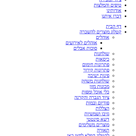
טיפים והמלצות
אודותינו
דברו איתנו
דף הבית
קטלוג מוצרים להשכרה
אוהלים
אוהלים לאירועים
סוכות אבלים
שולחנות
כיסאות
פתרונות חימום
פתרונות קירור
פינות ישיבה
שולחנות משחק
מכונות מזון
כלי אוכל ומפות
ציוד הגברה והקרנה
פודיום ובמות
הצללות
גזיבו ושמשיות
דשא סינטטי
מוצרים משלימים
תאורה
לקטלוג המלא לחצו כאן