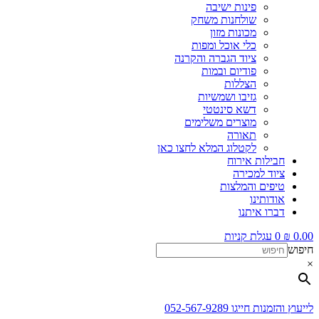
פינות ישיבה
שולחנות משחק
מכונות מזון
כלי אוכל ומפות
ציוד הגברה והקרנה
פודיום ובמות
הצללות
גזיבו ושמשיות
דשא סינטטי
מוצרים משלימים
תאורה
לקטלוג המלא לחצו כאן
חבילות אירוח
ציוד למכירה
טיפים והמלצות
אודותינו
דברו איתנו
0.00
₪
0
עגלת קניות
חיפוש
×
לייעוץ והזמנות חייגו 052-567-9289