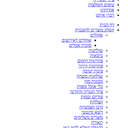
טיפים והמלצות
אודותינו
דברו איתנו
דף הבית
קטלוג מוצרים להשכרה
אוהלים
אוהלים לאירועים
סוכות אבלים
שולחנות
כיסאות
פתרונות חימום
פתרונות קירור
פינות ישיבה
שולחנות משחק
מכונות מזון
כלי אוכל ומפות
ציוד הגברה והקרנה
פודיום ובמות
הצללות
גזיבו ושמשיות
דשא סינטטי
מוצרים משלימים
תאורה
לקטלוג המלא לחצו כאן