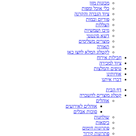
מכונות מזון
כלי אוכל ומפות
ציוד הגברה והקרנה
פודיום ובמות
הצללות
גזיבו ושמשיות
דשא סינטטי
מוצרים משלימים
תאורה
לקטלוג המלא לחצו כאן
חבילות אירוח
ציוד למכירה
טיפים והמלצות
אודותינו
דברו איתנו
דף הבית
קטלוג מוצרים להשכרה
אוהלים
אוהלים לאירועים
סוכות אבלים
שולחנות
כיסאות
פתרונות חימום
פתרונות קירור