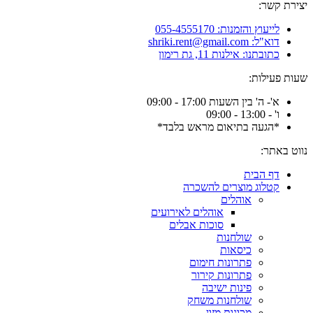
יצירת קשר:
לייעוץ והזמנות: 055-4555170
דוא"ל: shriki.rent@gmail.com
כתובתנו: אילנות 11, גת רימון
שעות פעילות:
א'- ה' בין השעות 17:00 - 09:00
ו' - 13:00 - 09:00
*הגעה בתיאום מראש בלבד*
נווט באתר:
דף הבית
קטלוג מוצרים להשכרה
אוהלים
אוהלים לאירועים
סוכות אבלים
שולחנות
כיסאות
פתרונות חימום
פתרונות קירור
פינות ישיבה
שולחנות משחק
מכונות מזון