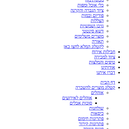
כלי אוכל ומפות
ציוד הגברה והקרנה
פודיום ובמות
הצללות
גזיבו ושמשיות
דשא סינטטי
מוצרים משלימים
תאורה
לקטלוג המלא לחצו כאן
חבילות אירוח
ציוד למכירה
טיפים והמלצות
אודותינו
דברו איתנו
דף הבית
קטלוג מוצרים להשכרה
אוהלים
אוהלים לאירועים
סוכות אבלים
שולחנות
כיסאות
פתרונות חימום
פתרונות קירור
פינות ישיבה