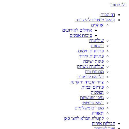
דלג לתוכן
דף הבית
קטלוג מוצרים להשכרה
אוהלים
אוהלים לאירועים
סוכות אבלים
שולחנות
כיסאות
פתרונות חימום
פתרונות קירור
פינות ישיבה
שולחנות משחק
מכונות מזון
כלי אוכל ומפות
ציוד הגברה והקרנה
פודיום ובמות
הצללות
גזיבו ושמשיות
דשא סינטטי
מוצרים משלימים
תאורה
לקטלוג המלא לחצו כאן
חבילות אירוח
ציוד למכירה