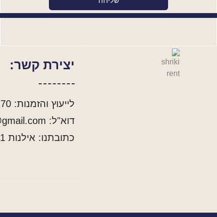
שליחה
יצירת קשר:
לייעוץ והזמנות: 055-4555170
דוא"ל: shriki.rent@gmail.com
כתובתנו: אילנות 11, גת רימון