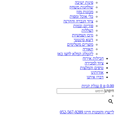
פינות ישיבה
שולחנות משחק
מכונות מזון
כלי אוכל ומפות
ציוד הגברה והקרנה
פודיום ובמות
הצללות
גזיבו ושמשיות
דשא סינטטי
מוצרים משלימים
תאורה
לקטלוג המלא לחצו כאן
חבילות אירוח
ציוד למכירה
טיפים והמלצות
אודותינו
דברו איתנו
0.00
₪
0
עגלת קניות
חיפוש
×
לייעוץ והזמנות חייגו 052-567-9289