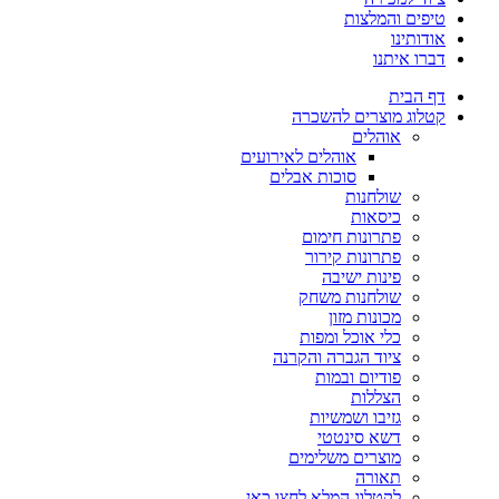
טיפים והמלצות
אודותינו
דברו איתנו
דף הבית
קטלוג מוצרים להשכרה
אוהלים
אוהלים לאירועים
סוכות אבלים
שולחנות
כיסאות
פתרונות חימום
פתרונות קירור
פינות ישיבה
שולחנות משחק
מכונות מזון
כלי אוכל ומפות
ציוד הגברה והקרנה
פודיום ובמות
הצללות
גזיבו ושמשיות
דשא סינטטי
מוצרים משלימים
תאורה
לקטלוג המלא לחצו כאן