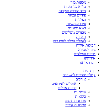
מכונות מזון
כלי אוכל ומפות
ציוד הגברה והקרנה
פודיום ובמות
הצללות
גזיבו ושמשיות
דשא סינטטי
מוצרים משלימים
תאורה
לקטלוג המלא לחצו כאן
חבילות אירוח
ציוד למכירה
טיפים והמלצות
אודותינו
דברו איתנו
דף הבית
קטלוג מוצרים להשכרה
אוהלים
אוהלים לאירועים
סוכות אבלים
שולחנות
כיסאות
פתרונות חימום
פתרונות קירור