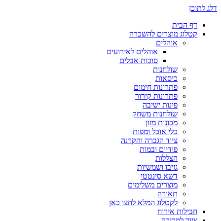
דלג לתוכן
דף הבית
קטלוג מוצרים להשכרה
אוהלים
אוהלים לאירועים
סוכות אבלים
שולחנות
כיסאות
פתרונות חימום
פתרונות קירור
פינות ישיבה
שולחנות משחק
מכונות מזון
כלי אוכל ומפות
ציוד הגברה והקרנה
פודיום ובמות
הצללות
גזיבו ושמשיות
דשא סינטטי
מוצרים משלימים
תאורה
לקטלוג המלא לחצו כאן
חבילות אירוח
ציוד למכירה