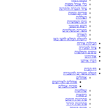
כלי אוכל ומפות
ציוד הגברה והקרנה
פודיום ובמות
הצללות
גזיבו ושמשיות
דשא סינטטי
מוצרים משלימים
תאורה
לקטלוג המלא לחצו כאן
חבילות אירוח
ציוד למכירה
טיפים והמלצות
אודותינו
דברו איתנו
דף הבית
קטלוג מוצרים להשכרה
אוהלים
אוהלים לאירועים
סוכות אבלים
שולחנות
כיסאות
פתרונות חימום
פתרונות קירור
פינות ישיבה