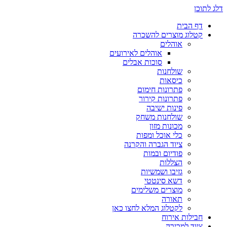
דלג לתוכן
דף הבית
קטלוג מוצרים להשכרה
אוהלים
אוהלים לאירועים
סוכות אבלים
שולחנות
כיסאות
פתרונות חימום
פתרונות קירור
פינות ישיבה
שולחנות משחק
מכונות מזון
כלי אוכל ומפות
ציוד הגברה והקרנה
פודיום ובמות
הצללות
גזיבו ושמשיות
דשא סינטטי
מוצרים משלימים
תאורה
לקטלוג המלא לחצו כאן
חבילות אירוח
ציוד למכירה