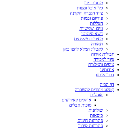
מכונות מזון
כלי אוכל ומפות
ציוד הגברה והקרנה
פודיום ובמות
הצללות
גזיבו ושמשיות
דשא סינטטי
מוצרים משלימים
תאורה
לקטלוג המלא לחצו כאן
חבילות אירוח
ציוד למכירה
טיפים והמלצות
אודותינו
דברו איתנו
דף הבית
קטלוג מוצרים להשכרה
אוהלים
אוהלים לאירועים
סוכות אבלים
שולחנות
כיסאות
פתרונות חימום
פתרונות קירור