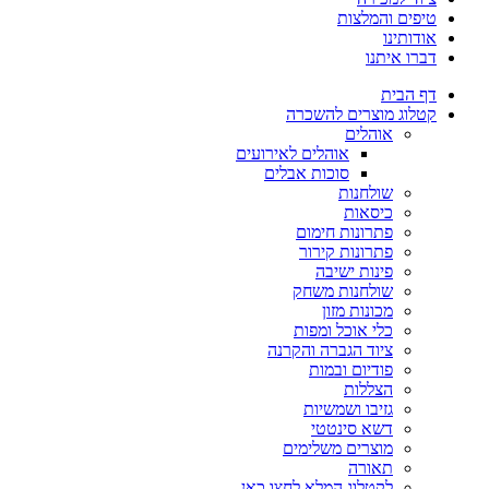
טיפים והמלצות
אודותינו
דברו איתנו
דף הבית
קטלוג מוצרים להשכרה
אוהלים
אוהלים לאירועים
סוכות אבלים
שולחנות
כיסאות
פתרונות חימום
פתרונות קירור
פינות ישיבה
שולחנות משחק
מכונות מזון
כלי אוכל ומפות
ציוד הגברה והקרנה
פודיום ובמות
הצללות
גזיבו ושמשיות
דשא סינטטי
מוצרים משלימים
תאורה
לקטלוג המלא לחצו כאן