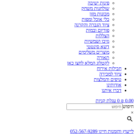
פינות ישיבה
שולחנות משחק
מכונות מזון
כלי אוכל ומפות
ציוד הגברה והקרנה
פודיום ובמות
הצללות
גזיבו ושמשיות
דשא סינטטי
מוצרים משלימים
תאורה
לקטלוג המלא לחצו כאן
חבילות אירוח
ציוד למכירה
טיפים והמלצות
אודותינו
דברו איתנו
0.00
₪
0
עגלת קניות
חיפוש
×
לייעוץ והזמנות חייגו 052-567-9289