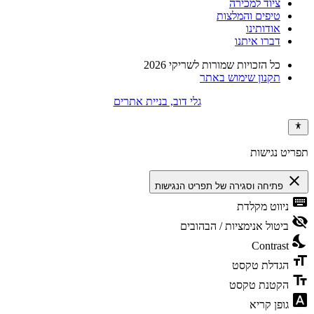
ציוד למכירה
טיפים והמלצות
אודותינו
דברו איתנו
כל הזכויות שמורות לשריקי 2026
תקנון שימוש באתר
גלי דוב, בניית אתרים
תפריט נגישות
close
פתיחה וסגירה של תפריט הנגישות
keyboard
ניווט מקלדת
visibility_off
ביטול אנימציות / הבהובים
nights_stay
Contrast
format_size
הגדלת טקסט
text_fields
הקטנת טקסט
font_download
גופן קריא