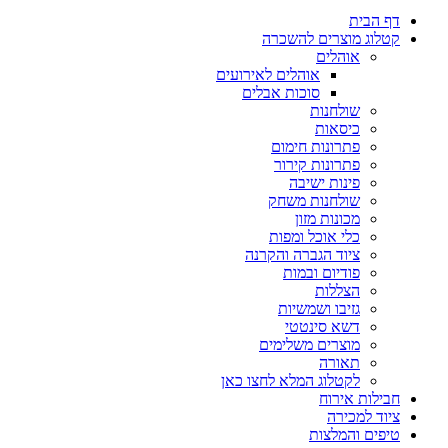
דף הבית
קטלוג מוצרים להשכרה
אוהלים
אוהלים לאירועים
סוכות אבלים
שולחנות
כיסאות
פתרונות חימום
פתרונות קירור
פינות ישיבה
שולחנות משחק
מכונות מזון
כלי אוכל ומפות
ציוד הגברה והקרנה
פודיום ובמות
הצללות
גזיבו ושמשיות
דשא סינטטי
מוצרים משלימים
תאורה
לקטלוג המלא לחצו כאן
חבילות אירוח
ציוד למכירה
טיפים והמלצות