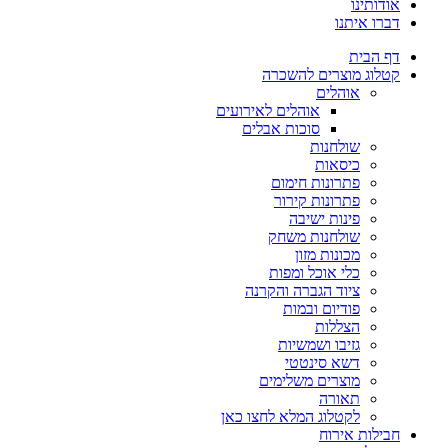
אודותינו
דברו איתנו
דף הבית
קטלוג מוצרים להשכרה
אוהלים
אוהלים לאירועים
סוכות אבלים
שולחנות
כיסאות
פתרונות חימום
פתרונות קירור
פינות ישיבה
שולחנות משחק
מכונות מזון
כלי אוכל ומפות
ציוד הגברה והקרנה
פודיום ובמות
הצללות
גזיבו ושמשיות
דשא סינטטי
מוצרים משלימים
תאורה
לקטלוג המלא לחצו כאן
חבילות אירוח