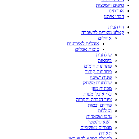
טיפים והמלצות
אודותינו
דברו איתנו
דף הבית
קטלוג מוצרים להשכרה
אוהלים
אוהלים לאירועים
סוכות אבלים
שולחנות
כיסאות
פתרונות חימום
פתרונות קירור
פינות ישיבה
שולחנות משחק
מכונות מזון
כלי אוכל ומפות
ציוד הגברה והקרנה
פודיום ובמות
הצללות
גזיבו ושמשיות
דשא סינטטי
מוצרים משלימים
תאורה
לקטלוג המלא לחצו כאן