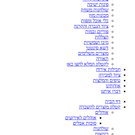
פינות ישיבה
שולחנות משחק
מכונות מזון
כלי אוכל ומפות
ציוד הגברה והקרנה
פודיום ובמות
הצללות
גזיבו ושמשיות
דשא סינטטי
מוצרים משלימים
תאורה
לקטלוג המלא לחצו כאן
חבילות אירוח
ציוד למכירה
טיפים והמלצות
אודותינו
דברו איתנו
דף הבית
קטלוג מוצרים להשכרה
אוהלים
אוהלים לאירועים
סוכות אבלים
שולחנות
כיסאות