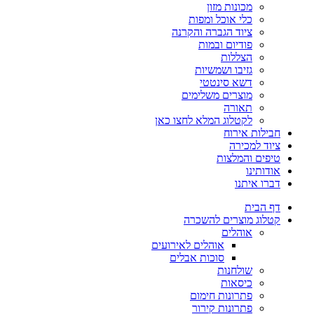
מכונות מזון
כלי אוכל ומפות
ציוד הגברה והקרנה
פודיום ובמות
הצללות
גזיבו ושמשיות
דשא סינטטי
מוצרים משלימים
תאורה
לקטלוג המלא לחצו כאן
חבילות אירוח
ציוד למכירה
טיפים והמלצות
אודותינו
דברו איתנו
דף הבית
קטלוג מוצרים להשכרה
אוהלים
אוהלים לאירועים
סוכות אבלים
שולחנות
כיסאות
פתרונות חימום
פתרונות קירור