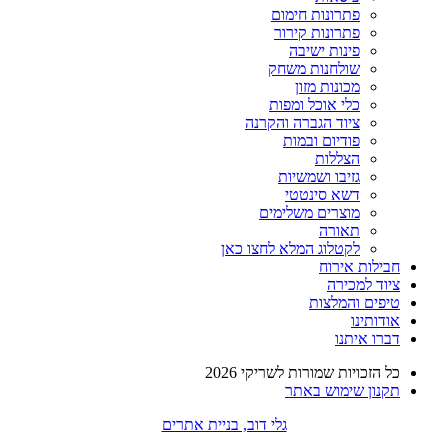
פתרונות חימום
פתרונות קירור
פינות ישיבה
שולחנות משחק
מכונות מזון
כלי אוכל ומפות
ציוד הגברה והקרנה
פודיום ובמות
הצללות
גזיבו ושמשיות
דשא סינטטי
מוצרים משלימים
תאורה
לקטלוג המלא לחצו כאן
חבילות אירוח
ציוד למכירה
טיפים והמלצות
אודותינו
דברו איתנו
כל הזכויות שמורות לשריקי 2026
תקנון שימוש באתר
גלי דוב, בניית אתרים