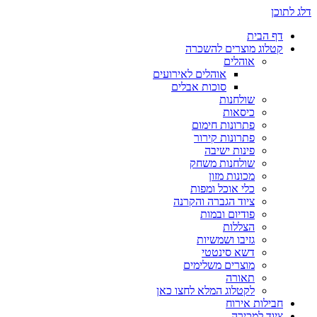
דלג לתוכן
דף הבית
קטלוג מוצרים להשכרה
אוהלים
אוהלים לאירועים
סוכות אבלים
שולחנות
כיסאות
פתרונות חימום
פתרונות קירור
פינות ישיבה
שולחנות משחק
מכונות מזון
כלי אוכל ומפות
ציוד הגברה והקרנה
פודיום ובמות
הצללות
גזיבו ושמשיות
דשא סינטטי
מוצרים משלימים
תאורה
לקטלוג המלא לחצו כאן
חבילות אירוח
ציוד למכירה