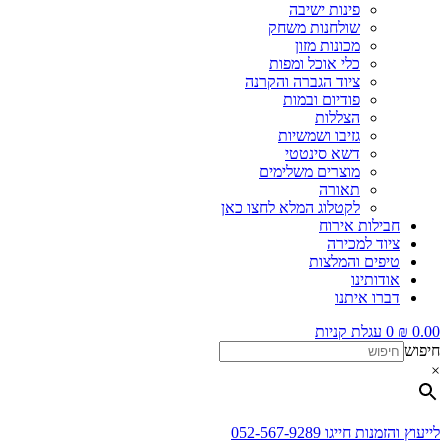
פינות ישיבה
שולחנות משחק
מכונות מזון
כלי אוכל ומפות
ציוד הגברה והקרנה
פודיום ובמות
הצללות
גזיבו ושמשיות
דשא סינטטי
מוצרים משלימים
תאורה
לקטלוג המלא לחצו כאן
חבילות אירוח
ציוד למכירה
טיפים והמלצות
אודותינו
דברו איתנו
0.00
₪
0
עגלת קניות
חיפוש
×
לייעוץ והזמנות חייגו 052-567-9289