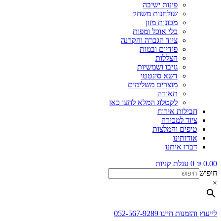
פינות ישיבה
שולחנות משחק
מכונות מזון
כלי אוכל ומפות
ציוד הגברה והקרנה
פודיום ובמות
הצללות
גזיבו ושמשיות
דשא סינטטי
מוצרים משלימים
תאורה
לקטלוג המלא לחצו כאן
חבילות אירוח
ציוד למכירה
טיפים והמלצות
אודותינו
דברו איתנו
0.00
₪
0
עגלת קניות
חיפוש
×
לייעוץ והזמנות חייגו 052-567-9289