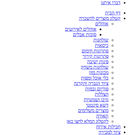
דברו איתנו
דף הבית
קטלוג מוצרים להשכרה
אוהלים
אוהלים לאירועים
סוכות אבלים
שולחנות
כיסאות
פתרונות חימום
פתרונות קירור
פינות ישיבה
שולחנות משחק
מכונות מזון
כלי אוכל ומפות
ציוד הגברה והקרנה
פודיום ובמות
הצללות
גזיבו ושמשיות
דשא סינטטי
מוצרים משלימים
תאורה
לקטלוג המלא לחצו כאן
חבילות אירוח
ציוד למכירה