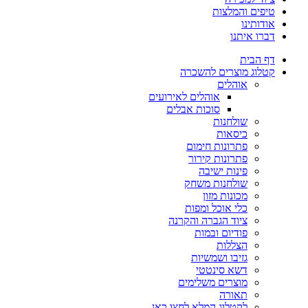
טיפים והמלצות
אודותינו
דברו איתנו
דף הבית
קטלוג מוצרים להשכרה
אוהלים
אוהלים לאירועים
סוכות אבלים
שולחנות
כיסאות
פתרונות חימום
פתרונות קירור
פינות ישיבה
שולחנות משחק
מכונות מזון
כלי אוכל ומפות
ציוד הגברה והקרנה
פודיום ובמות
הצללות
גזיבו ושמשיות
דשא סינטטי
מוצרים משלימים
תאורה
לקטלוג המלא לחצו כאן