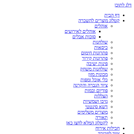
דלג לתוכן
דף הבית
קטלוג מוצרים להשכרה
אוהלים
אוהלים לאירועים
סוכות אבלים
שולחנות
כיסאות
פתרונות חימום
פתרונות קירור
פינות ישיבה
שולחנות משחק
מכונות מזון
כלי אוכל ומפות
ציוד הגברה והקרנה
פודיום ובמות
הצללות
גזיבו ושמשיות
דשא סינטטי
מוצרים משלימים
תאורה
לקטלוג המלא לחצו כאן
חבילות אירוח
ציוד למכירה