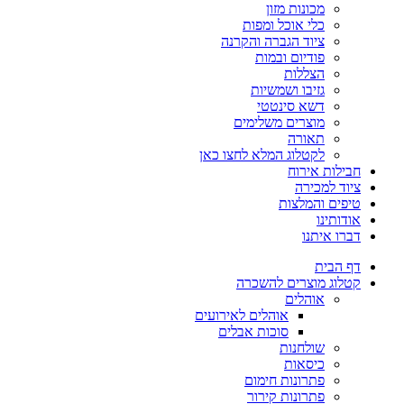
מכונות מזון
כלי אוכל ומפות
ציוד הגברה והקרנה
פודיום ובמות
הצללות
גזיבו ושמשיות
דשא סינטטי
מוצרים משלימים
תאורה
לקטלוג המלא לחצו כאן
חבילות אירוח
ציוד למכירה
טיפים והמלצות
אודותינו
דברו איתנו
דף הבית
קטלוג מוצרים להשכרה
אוהלים
אוהלים לאירועים
סוכות אבלים
שולחנות
כיסאות
פתרונות חימום
פתרונות קירור