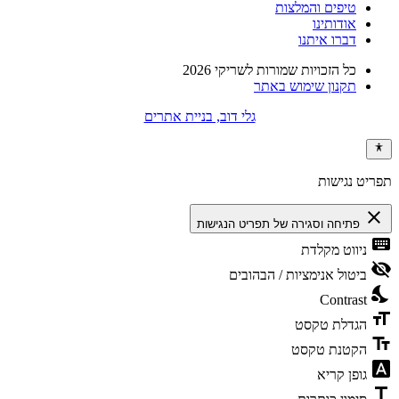
טיפים והמלצות
אודותינו
דברו איתנו
כל הזכויות שמורות לשריקי 2026
תקנון שימוש באתר
גלי דוב, בניית אתרים
תפריט נגישות
close
פתיחה וסגירה של תפריט הנגישות
keyboard
ניווט מקלדת
visibility_off
ביטול אנימציות / הבהובים
nights_stay
Contrast
format_size
הגדלת טקסט
text_fields
הקטנת טקסט
font_download
גופן קריא
title