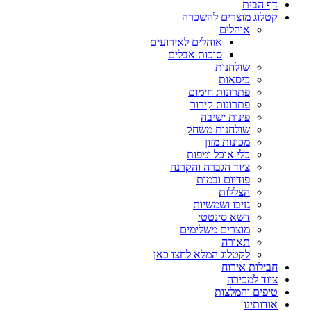
דף הבית
קטלוג מוצרים להשכרה
אוהלים
אוהלים לאירועים
סוכות אבלים
שולחנות
כיסאות
פתרונות חימום
פתרונות קירור
פינות ישיבה
שולחנות משחק
מכונות מזון
כלי אוכל ומפות
ציוד הגברה והקרנה
פודיום ובמות
הצללות
גזיבו ושמשיות
דשא סינטטי
מוצרים משלימים
תאורה
לקטלוג המלא לחצו כאן
חבילות אירוח
ציוד למכירה
טיפים והמלצות
אודותינו