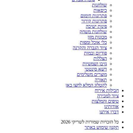
שולחנות
כיסאות
פתרונות חימום
פתרונות קירור
פינות ישיבה
שולחנות משחק
מכונות מזון
כלי אוכל ומפות
ציוד הגברה והקרנה
פודיום ובמות
הצללות
גזיבו ושמשיות
דשא סינטטי
מוצרים משלימים
תאורה
לקטלוג המלא לחצו כאן
חבילות אירוח
ציוד למכירה
טיפים והמלצות
אודותינו
דברו איתנו
כל הזכויות שמורות לשריקי 2026
תקנון שימוש באתר