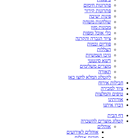
פתרונות חימום
פתרונות קירור
פינות ישיבה
שולחנות משחק
מכונות מזון
כלי אוכל ומפות
ציוד הגברה והקרנה
פודיום ובמות
הצללות
גזיבו ושמשיות
דשא סינטטי
מוצרים משלימים
תאורה
לקטלוג המלא לחצו כאן
חבילות אירוח
ציוד למכירה
טיפים והמלצות
אודותינו
דברו איתנו
דף הבית
קטלוג מוצרים להשכרה
אוהלים
אוהלים לאירועים
סוכות אבלים