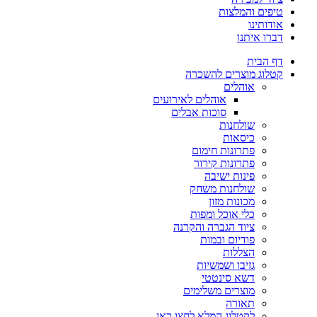
טיפים והמלצות
אודותינו
דברו איתנו
דף הבית
קטלוג מוצרים להשכרה
אוהלים
אוהלים לאירועים
סוכות אבלים
שולחנות
כיסאות
פתרונות חימום
פתרונות קירור
פינות ישיבה
שולחנות משחק
מכונות מזון
כלי אוכל ומפות
ציוד הגברה והקרנה
פודיום ובמות
הצללות
גזיבו ושמשיות
דשא סינטטי
מוצרים משלימים
תאורה
לקטלוג המלא לחצו כאן