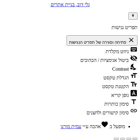
גלי דוב, בניית אתרים
תפריט נגישות
close
פתיחה וסגירה של תפריט הנגישות
keyboard
ניווט מקלדת
visibility_off
ביטול אנימציות / הבהובים
nights_stay
Contrast
format_size
הגדלת טקסט
text_fields
הקטנת טקסט
font_download
גופן קריא
title
סימון כותרות
link
סימון קישורים ולחצנים
favorite
מופעל ב
אהבה
ע״י
עמית מורנו