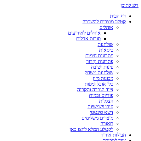
דלג לתוכן
דף הבית
קטלוג מוצרים להשכרה
אוהלים
אוהלים לאירועים
סוכות אבלים
שולחנות
כיסאות
פתרונות חימום
פתרונות קירור
פינות ישיבה
שולחנות משחק
מכונות מזון
כלי אוכל ומפות
ציוד הגברה והקרנה
פודיום ובמות
הצללות
גזיבו ושמשיות
דשא סינטטי
מוצרים משלימים
תאורה
לקטלוג המלא לחצו כאן
חבילות אירוח
ציוד למכירה