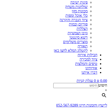
פינות ישיבה
שולחנות משחק
מכונות מזון
כלי אוכל ומפות
ציוד הגברה והקרנה
פודיום ובמות
הצללות
גזיבו ושמשיות
דשא סינטטי
מוצרים משלימים
תאורה
לקטלוג המלא לחצו כאן
חבילות אירוח
ציוד למכירה
טיפים והמלצות
אודותינו
דברו איתנו
0.00
₪
0
עגלת קניות
חיפוש
×
לייעוץ והזמנות חייגו 052-567-9289