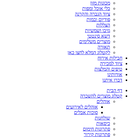
מכונות מזון
כלי אוכל ומפות
ציוד הגברה והקרנה
פודיום ובמות
הצללות
גזיבו ושמשיות
דשא סינטטי
מוצרים משלימים
תאורה
לקטלוג המלא לחצו כאן
חבילות אירוח
ציוד למכירה
טיפים והמלצות
אודותינו
דברו איתנו
דף הבית
קטלוג מוצרים להשכרה
אוהלים
אוהלים לאירועים
סוכות אבלים
שולחנות
כיסאות
פתרונות חימום
פתרונות קירור