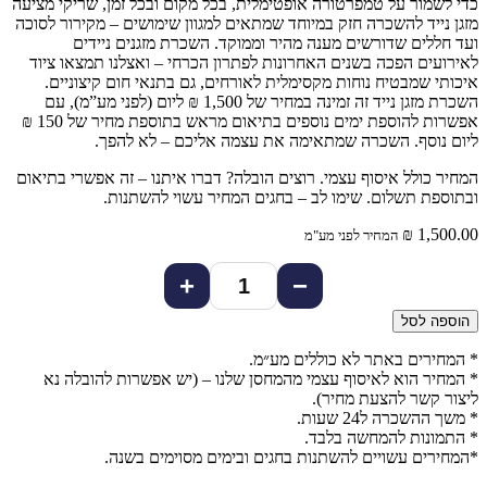
כדי לשמור על טמפרטורה אופטימלית, בכל מקום ובכל זמן, שריקי מציעה
מזגן נייד להשכרה חזק במיוחד שמתאים למגוון שימושים – מקירור לסוכה
ועד חללים שדורשים מענה מהיר וממוקד. השכרת מזגנים ניידים
לאירועים הפכה בשנים האחרונות לפתרון הכרחי – ואצלנו תמצאו ציוד
איכותי שמבטיח נוחות מקסימלית לאורחים, גם בתנאי חום קיצוניים.
השכרת מזגן נייד זה זמינה במחיר של 1,500 ₪ ליום (לפני מע”מ), עם
אפשרות להוספת ימים נוספים בתיאום מראש בתוספת מחיר של 150 ₪
ליום נוסף. השכרה שמתאימה את עצמה אליכם – לא להפך.
המחיר כולל איסוף עצמי. רוצים הובלה? דברו איתנו – זה אפשרי בתיאום
ובתוספת תשלום. שימו לב – בחגים המחיר עשוי להשתנות.
₪
1,500.00
המחיר לפני מע"מ
+
−
הוספה לסל
* המחירים באתר לא כוללים מע״מ.
* המחיר הוא לאיסוף עצמי מהמחסן שלנו – (יש אפשרות להובלה נא
ליצור קשר להצעת מחיר).
* משך ההשכרה ל24 שעות.
* התמונות להמחשה בלבד.
*המחירים עשויים להשתנות בחגים ובימים מסוימים בשנה.