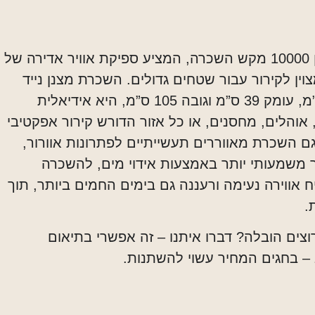
אצלנו בשריקי תמצאו מצנן 10000 מקש השכרה, המציע ספיקת אוויר אדירה של
 ומצוין לקירור עבור שטחים גדולים. השכרת מצנן נייד
זה, שמידותיו רוחב 60.5 ס”מ, עומק 39 ס”מ וגובה 105 ס”מ, היא אידיאלית
אוהלים, מחסנים, או כל אזור הדורש קירור אפקטיבי
 גם השכרת מאווררים תעשייתיים לפתרונות אוורור,
 משמעותי יותר באמצעות אידוי מים, להשכרה
ח אווירה נעימה ורעננה גם בימים החמים ביותר, תוך
.
וצים הובלה? דברו איתנו – זה אפשרי בתיאום
– בחגים המחיר עשוי להשתנות.