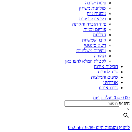
פינות ישיבה
שולחנות משחק
מכונות מזון
כלי אוכל ומפות
ציוד הגברה והקרנה
פודיום ובמות
הצללות
גזיבו ושמשיות
דשא סינטטי
מוצרים משלימים
תאורה
לקטלוג המלא לחצו כאן
חבילות אירוח
ציוד למכירה
טיפים והמלצות
אודותינו
דברו איתנו
0.00
₪
0
עגלת קניות
חיפוש
×
לייעוץ והזמנות חייגו 052-567-9289