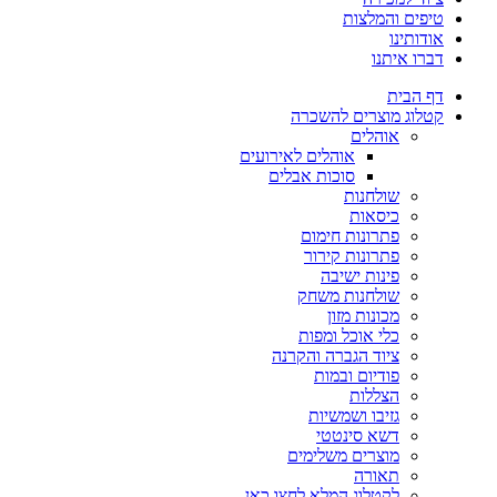
טיפים והמלצות
אודותינו
דברו איתנו
דף הבית
קטלוג מוצרים להשכרה
אוהלים
אוהלים לאירועים
סוכות אבלים
שולחנות
כיסאות
פתרונות חימום
פתרונות קירור
פינות ישיבה
שולחנות משחק
מכונות מזון
כלי אוכל ומפות
ציוד הגברה והקרנה
פודיום ובמות
הצללות
גזיבו ושמשיות
דשא סינטטי
מוצרים משלימים
תאורה
לקטלוג המלא לחצו כאן