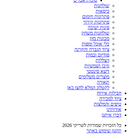
סוכות אבלים
שולחנות
כיסאות
פתרונות חימום
פתרונות קירור
פינות ישיבה
שולחנות משחק
מכונות מזון
כלי אוכל ומפות
ציוד הגברה והקרנה
פודיום ובמות
הצללות
גזיבו ושמשיות
דשא סינטטי
מוצרים משלימים
תאורה
לקטלוג המלא לחצו כאן
חבילות אירוח
ציוד למכירה
טיפים והמלצות
אודותינו
דברו איתנו
כל הזכויות שמורות לשריקי 2026
תקנון שימוש באתר