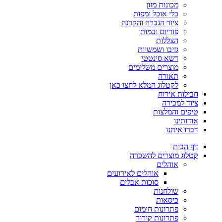
מכונות מזון
כלי אוכל ומפות
ציוד הגברה והקרנה
פודיום ובמות
הצללות
גזיבו ושמשיות
דשא סינטטי
מוצרים משלימים
תאורה
לקטלוג המלא לחצו כאן
חבילות אירוח
ציוד למכירה
טיפים והמלצות
אודותינו
דברו איתנו
דף הבית
קטלוג מוצרים להשכרה
אוהלים
אוהלים לאירועים
סוכות אבלים
שולחנות
כיסאות
פתרונות חימום
פתרונות קירור