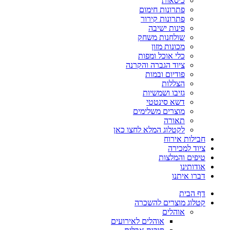
כיסאות
פתרונות חימום
פתרונות קירור
פינות ישיבה
שולחנות משחק
מכונות מזון
כלי אוכל ומפות
ציוד הגברה והקרנה
פודיום ובמות
הצללות
גזיבו ושמשיות
דשא סינטטי
מוצרים משלימים
תאורה
לקטלוג המלא לחצו כאן
חבילות אירוח
ציוד למכירה
טיפים והמלצות
אודותינו
דברו איתנו
דף הבית
קטלוג מוצרים להשכרה
אוהלים
אוהלים לאירועים