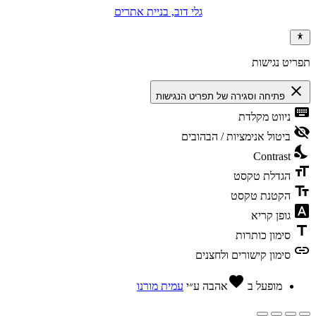
גלי דוב, בניית אתרים
תפריט נגישות
close
פתיחה וסגירה של תפריט הנגישות
keyboard
ניווט מקלדת
visibility_off
ביטול אנימציות / הבהובים
nights_stay
Contrast
format_size
הגדלת טקסט
text_fields
הקטנת טקסט
font_download
גופן קריא
title
סימון כותרות
link
סימון קישורים ולחצנים
favorite
מופעל ב
אהבה
ע״י
עמית מורנו