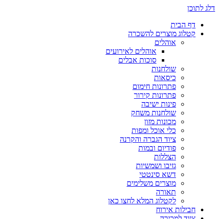
דלג לתוכן
דף הבית
קטלוג מוצרים להשכרה
אוהלים
אוהלים לאירועים
סוכות אבלים
שולחנות
כיסאות
פתרונות חימום
פתרונות קירור
פינות ישיבה
שולחנות משחק
מכונות מזון
כלי אוכל ומפות
ציוד הגברה והקרנה
פודיום ובמות
הצללות
גזיבו ושמשיות
דשא סינטטי
מוצרים משלימים
תאורה
לקטלוג המלא לחצו כאן
חבילות אירוח
ציוד למכירה